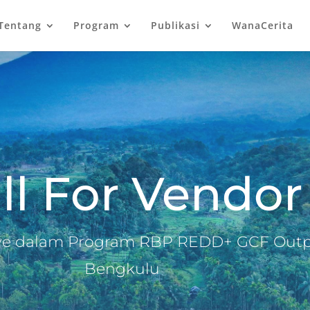
Tentang
Program
Publikasi
WanaCerita
ll For
Vendor
e dalam Program RBP REDD+ GCF Output 
Bengkulu