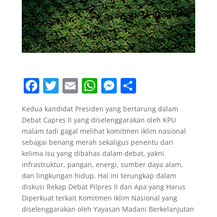
F
T
E
W
M
S
a
w
m
h
e
h
Kedua kandidat Presiden yang bertarung dalam
c
itt
ai
at
ss
ar
Debat Capres II yang diselenggarakan oleh KPU
e
er
l
s
e
e
malam tadi gagal melihat komitmen iklim nasional
b
A
n
sebagai benang merah sekaligus penentu dari
kelima isu yang dibahas dalam debat, yakni
o
p
g
infrastruktur, pangan, energi, sumber daya alam,
o
p
er
dan lingkungan hidup. Hal ini terungkap dalam
diskusi Rekap Debat Pilpres II dan Apa yang Harus
k
Diperkuat terkait Komitmen Iklim Nasional yang
diselenggarakan oleh Yayasan Madani Berkelanjutan