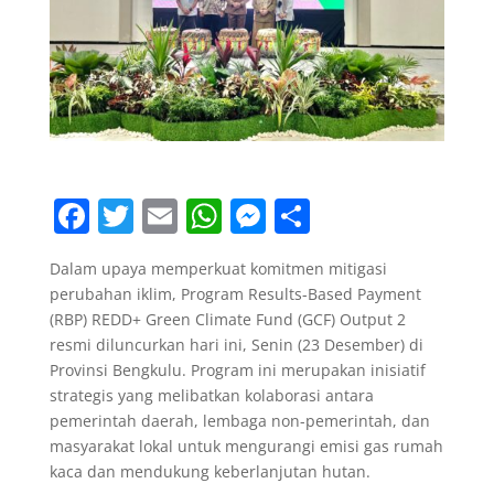
F
T
E
W
M
S
a
w
m
h
e
h
Dalam upaya memperkuat komitmen mitigasi
c
itt
ai
at
ss
ar
perubahan iklim, Program Results-Based Payment
e
er
l
s
e
e
(RBP) REDD+ Green Climate Fund (GCF) Output 2
b
A
n
resmi diluncurkan hari ini, Senin (23 Desember) di
Provinsi Bengkulu. Program ini merupakan inisiatif
o
p
g
strategis yang melibatkan kolaborasi antara
o
p
er
pemerintah daerah, lembaga non-pemerintah, dan
masyarakat lokal untuk mengurangi emisi gas rumah
k
kaca dan mendukung keberlanjutan hutan.