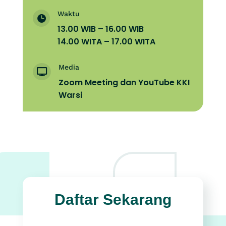
Waktu

13.00 WIB – 16.00 WIB
14.00 WITA – 17.00 WITA
Media

Zoom Meeting dan YouTube KKI
Warsi
Daftar Sekarang