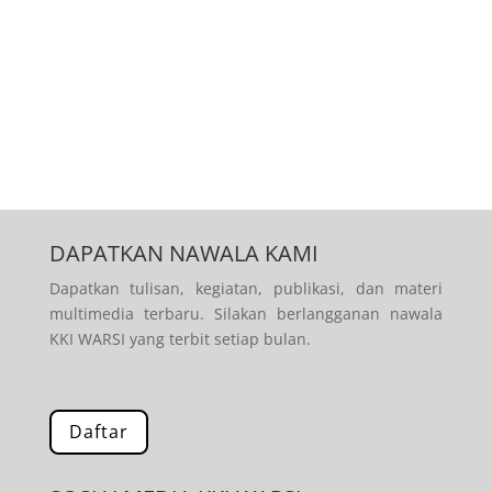
DAPATKAN NAWALA KAMI
Dapatkan tulisan, kegiatan, publikasi, dan materi
multimedia terbaru. Silakan berlangganan nawala
KKI WARSI yang terbit setiap bulan.
Daftar