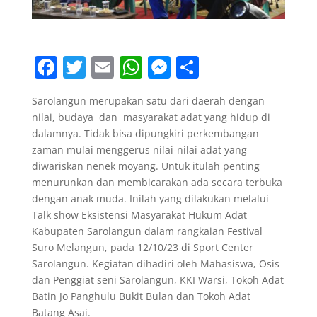
F
T
E
W
M
S
a
w
m
h
e
h
Sarolangun merupakan satu dari daerah dengan
c
itt
ai
at
ss
ar
nilai, budaya dan masyarakat adat yang hidup di
e
er
l
s
e
e
dalamnya. Tidak bisa dipungkiri perkembangan
b
A
n
zaman mulai menggerus nilai-nilai adat yang
diwariskan nenek moyang. Untuk itulah penting
o
p
g
menurunkan dan membicarakan ada secara terbuka
o
p
er
dengan anak muda. Inilah yang dilakukan melalui
Talk show Eksistensi Masyarakat Hukum Adat
k
Kabupaten Sarolangun dalam rangkaian Festival
Suro Melangun, pada 12/10/23 di Sport Center
Sarolangun. Kegiatan dihadiri oleh Mahasiswa, Osis
dan Penggiat seni Sarolangun, KKI Warsi, Tokoh Adat
Batin Jo Panghulu Bukit Bulan dan Tokoh Adat
Batang Asai.