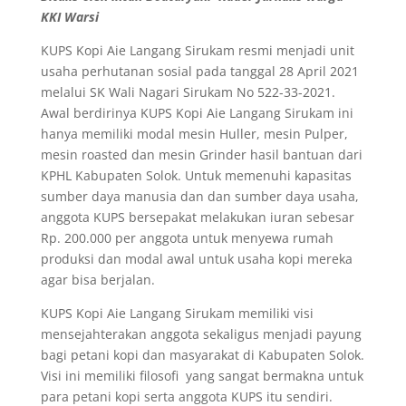
c
itt
ai
at
ss
ar
KKI Warsi
e
er
l
s
e
e
KUPS Kopi Aie Langang Sirukam resmi menjadi unit
b
A
n
usaha perhutanan sosial pada tanggal 28 April 2021
o
p
g
melalui SK Wali Nagari Sirukam No 522-33-2021.
Awal berdirinya KUPS Kopi Aie Langang Sirukam ini
o
p
er
hanya memiliki modal mesin Huller, mesin Pulper,
k
mesin roasted dan mesin Grinder hasil bantuan dari
KPHL Kabupaten Solok. Untuk memenuhi kapasitas
sumber daya manusia dan dan sumber daya usaha,
anggota KUPS bersepakat melakukan iuran sebesar
Rp. 200.000 per anggota untuk menyewa rumah
produksi dan modal awal untuk usaha kopi mereka
agar bisa berjalan.
KUPS Kopi Aie Langang Sirukam memiliki visi
mensejahterakan anggota sekaligus menjadi payung
bagi petani kopi dan masyarakat di Kabupaten Solok.
Visi ini memiliki filosofi yang sangat bermakna untuk
para petani kopi serta anggota KUPS itu sendiri.