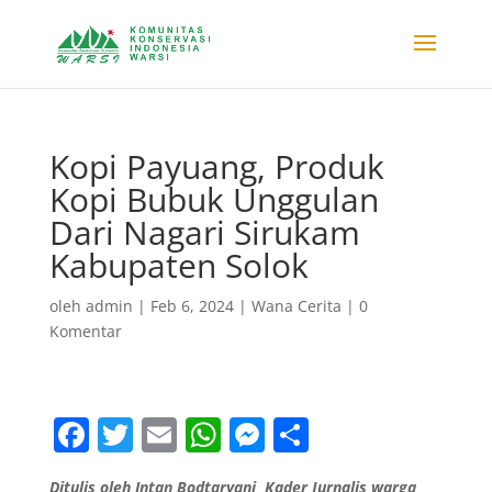
Kopi Payuang, Produk
Kopi Bubuk Unggulan
Dari Nagari Sirukam
Kabupaten Solok
oleh
admin
|
Feb 6, 2024
|
Wana Cerita
|
0
Komentar
F
T
E
W
M
S
a
w
m
h
e
h
Ditulis oleh Intan Bodtaryani Kader Jurnalis warga