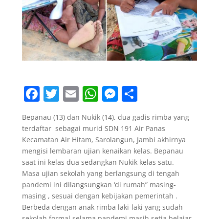
F
T
E
W
M
S
a
w
m
h
e
h
Bepanau (13) dan Nukik (14), dua gadis rimba yang
c
itt
ai
at
ss
ar
terdaftar sebagai murid SDN 191 Air Panas
e
er
l
s
e
e
Kecamatan Air Hitam, Sarolangun, Jambi akhirnya
b
A
n
mengisi lembaran ujian kenaikan kelas. Bepanau
saat ini kelas dua sedangkan Nukik kelas satu.
o
p
g
Masa ujian sekolah yang berlangsung di tengah
o
p
er
pandemi ini dilangsungkan ‘di rumah” masing-
masing , sesuai dengan kebijakan pemerintah .
k
Berbeda dengan anak rimba laki-laki yang sudah
sekolah formal selama pandemi masih setia belajar