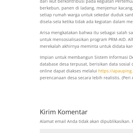
dari ikut berkontribusi pada kegiatan Pertem
berkebun, panen di ladang, menjemur kacang,
setiap rumah warga untuk sekedar duduk sant
disela-sela ketika tidak ada kegiatan dalam 
Arisa mengkatakan bahwa itu sebagai salah sat
untuk mensosialisasikan program PRM-AID. Al
merekalah akhirnya meminta untuk didata ka
Impian untuk membangun Sistem Informasi Des
database desa terpusat, berisikan data sosial 
online dapat diakses melalui
https://apauping.
perencanaan desa secara lebih realistis. (Peri
Kirim Komentar
Alamat email Anda tidak akan dipublikasikan.