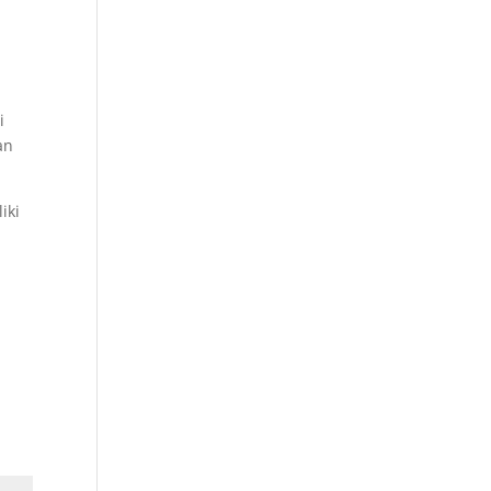
i
an
iki