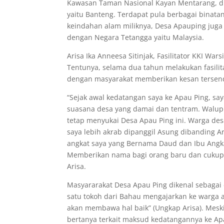
e
er
l
s
e
e
Kawasan Taman Nasional Kayan Mentarang, dim
b
A
n
yaitu Banteng. Terdapat pula berbagai binatang
keindahan alam miliknya, Desa Apauping juga
o
p
g
dengan Negara Tetangga yaitu Malaysia.
o
p
er
Arisa Ika Anneesa Sitinjak, Fasilitator KKI W
k
Tentunya, selama dua tahun melakukan fasilit
dengan masyarakat memberikan kesan tersend
“Sejak awal kedatangan saya ke Apau Ping, s
suasana desa yang damai dan tentram. Walupun 
tetap menyukai Desa Apau Ping ini. Warga de
saya lebih akrab dipanggil Asung dibanding A
angkat saya yang Bernama Daud dan Ibu Angkat
Memberikan nama bagi orang baru dan cukup 
Arisa.
Masyararakat Desa Apau Ping dikenal sebagai
satu tokoh dari Bahau mengajarkan ke warga 
akan membawa hal baik” (Ungkap Arisa). Mesk
bertanya terkait maksud kedatangannya ke Ap