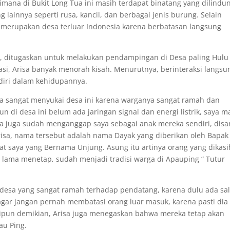
ana di Bukit Long Tua ini masih terdapat binatang yang dilindu
 lainnya seperti rusa, kancil, dan berbagai jenis burung. Selain
 merupakan desa terluar Indonesia karena berbatasan langsung
arsi, ditugaskan untuk melakukan pendampingan di Desa paling Hulu 
asi, Arisa banyak menorah kisah. Menurutnya, berinteraksi langsu
iri dalam kehidupannya.
aya sangat menyukai desa ini karena warganya sangat ramah dan
di desa ini belum ada jaringan signal dan energi listrik, saya m
sa juga sudah menganggap saya sebagai anak mereka sendiri, dis
risa, nama tersebut adalah nama Dayak yang diberikan oleh Bapak
 saya yang Bernama Unjung. Asung itu artinya orang yang dikasi
lama menetap, sudah menjadi tradisi warga di Apauping “ Tutur
 desa yang sangat ramah terhadap pendatang, karena dulu ada sa
agar jangan pernah membatasi orang luar masuk, karena pasti dia
ipun demikian, Arisa juga menegaskan bahwa mereka tetap akan
au Ping.