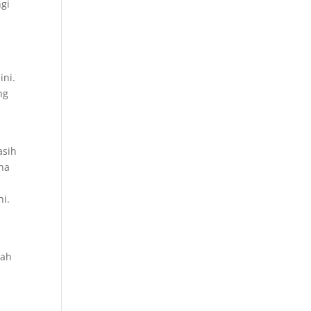
ngi
ini.
ng
asih
ana
hi.
lah