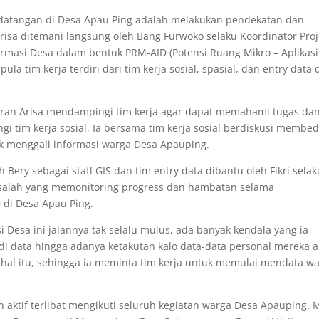
kedatangan di Desa Apau Ping adalah melakukan pendekatan dan
Arisa ditemani langsung oleh Bang Furwoko selaku Koordinator Proj
formasi Desa dalam bentuk PRM-AID (Potensi Ruang Mikro – Aplikasi
la tim kerja terdiri dari tim kerja sosial, spasial, dan entry data 
iliran Arisa mendampingi tim kerja agar dapat memahami tugas da
i tim kerja sosial, Ia bersama tim kerja sosial berdiskusi membe
k menggali informasi warga Desa Apauping.
 Bery sebagai staff GIS dan tim entry data dibantu oleh Fikri selak
isalah yang memonitoring progress dan hambatan selama
di Desa Apau Ping.
Desa ini jalannya tak selalu mulus, ada banyak kendala yang ia
di data hingga adanya ketakutan kalo data-data personal mereka 
hal itu, sehingga ia meminta tim kerja untuk memulai mendata w
an aktif terlibat mengikuti seluruh kegiatan warga Desa Apauping. 