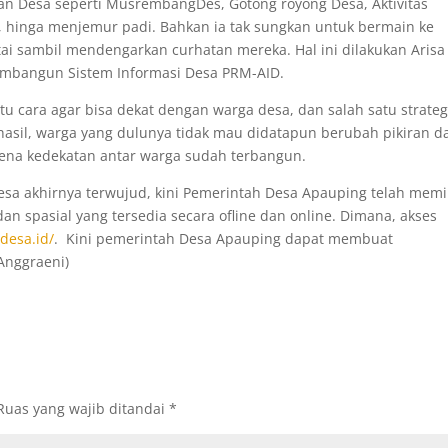
uan Desa seperti MusrembangDes, Gotong royong Desa, Aktivitas
 hinga menjemur padi. Bahkan ia tak sungkan untuk bermain ke
ai sambil mendengarkan curhatan mereka. Hal ini dilakukan Arisa
membangun Sistem Informasi Desa PRM-AID.
u cara agar bisa dekat dengan warga desa, dan salah satu strateg
hasil, warga yang dulunya tidak mau didatapun berubah pikiran d
rena kedekatan antar warga sudah terbangun.
a akhirnya terwujud, kini Pemerintah Desa Apauping telah memil
dan spasial yang tersedia secara ofline dan online. Dimana, akses
desa.id/
. Kini pemerintah Desa Apauping dapat membuat
 Anggraeni)
Ruas yang wajib ditandai
*