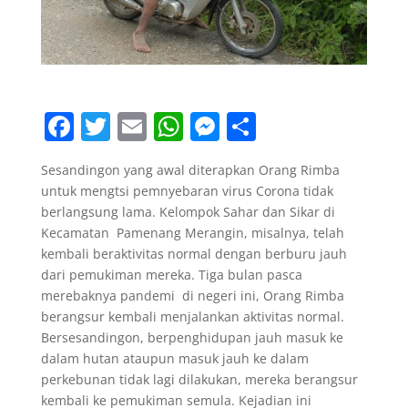
F
T
E
W
M
S
a
w
m
h
e
h
Sesandingon yang awal diterapkan Orang Rimba
c
itt
ai
at
ss
ar
untuk mengtsi pemnyebaran virus Corona tidak
e
er
l
s
e
e
berlangsung lama. Kelompok Sahar dan Sikar di
b
A
n
Kecamatan Pamenang Merangin, misalnya, telah
kembali beraktivitas normal dengan berburu jauh
o
p
g
dari pemukiman mereka. Tiga bulan pasca
o
p
er
merebaknya pandemi di negeri ini, Orang Rimba
berangsur kembali menjalankan aktivitas normal.
k
Bersesandingon, berpenghidupan jauh masuk ke
dalam hutan ataupun masuk jauh ke dalam
perkebunan tidak lagi dilakukan, mereka berangsur
kembali ke pemukiman semula. Kejadian ini