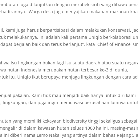
ambutan juga dilanjutkan dengan merobek sirih yang dibawa pena
ehadirannya. Warga desa juga menyajikan makanan-makanan kha
, kami juga harus berpartisipasi dalam melakukan konservasi, ja
tuk melakukannya. Ini adalah kali pertama Uniqlo berkolaborasi u
 dapat berjalan baik dan terus berlanjut”, kata Chief of Finance U
ahwa isu lingkungan bukan lagi isu suatu daerah atau suatu negar
hwa hutan Indonesia merupakan hutan terbesar ke-3 di dunia,
tuk itu, Uniqlo ikut berupaya menjaga lingkungan dengan cara ad
enjual pakaian. Kami tidk mau menjadi baik hanya untuk diri kami
m, lingkungan, dan juga ingin memotivasi perusahaan lainnya untu
an yang memiliki kekayaan biodiversity tinggi sekaligus sebagai
mengalir di dalam kawasan hutan seluas 1000 ha ini. masing-masi
sa ini diberi nama Lemo Nakai yang artinya dalam bahas Rejang 5 a