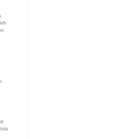
.
leh
mo
in
at
lola
n