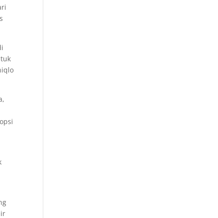
ri
s
di
ntuk
niqlo
a,
opsi
k
ng
ir