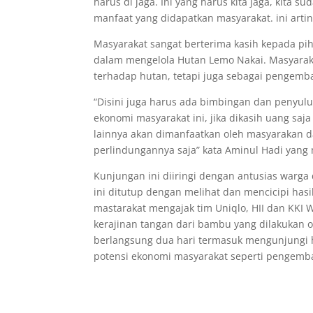
harus di jaga. Ini yang harus kita jaga, kita
manfaat yang didapatkan masyarakat. ini artinya
Masyarakat sangat berterima kasih kepada pih
dalam mengelola Hutan Lemo Nakai. Masyaraka
terhadap hutan, tetapi juga sebagai pengemb
“Disini juga harus ada bimbingan dan penyu
ekonomi masyarakat ini, jika dikasih uang saja
lainnya akan dimanfaatkan oleh masyarakan d
perlindungannya saja” kata Aminul Hadi yang
Kunjungan ini diiringi dengan antusias warga
ini ditutup dengan melihat dan mencicipi has
mastarakat mengajak tim Uniqlo, HII dan KKI
kerajinan tangan dari bambu yang dilakukan 
berlangsung dua hari termasuk mengunjungi h
potensi ekonomi masyarakat seperti pengem