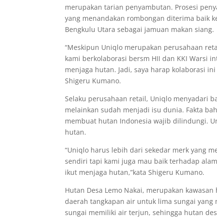
merupakan tarian penyambutan. Prosesi peny
yang menandakan rombongan diterima baik k
Bengkulu Utara sebagai jamuan makan siang.
“Meskipun Uniqlo merupakan perusahaan retail
kami berkolaborasi bersm HII dan KKI Warsi in
menjaga hutan. Jadi, saya harap kolaborasi ini
Shigeru Kumano.
Selaku perusahaan retail, Uniqlo menyadari b
melainkan sudah menjadi isu dunia. Fakta ba
membuat hutan Indonesia wajib dilindungi. Un
hutan.
“Uniqlo harus lebih dari sekedar merk yang m
sendiri tapi kami juga mau baik terhadap ala
ikut menjaga hutan,”kata Shigeru Kumano.
Hutan Desa Lemo Nakai, merupakan kawasan hut
daerah tangkapan air untuk lima sungai yang 
sungai memiliki air terjun, sehingga hutan de