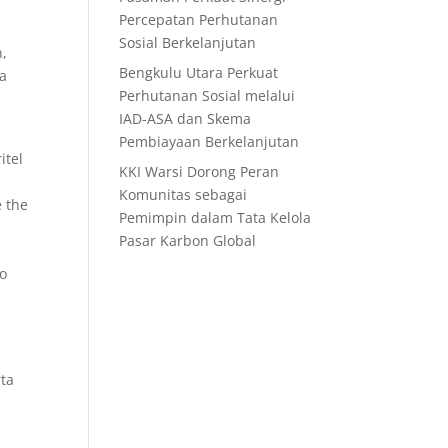
Percepatan Perhutanan
Sosial Berkelanjutan
n,
Bengkulu Utara Perkuat
ja
Perhutanan Sosial melalui
i
IAD-ASA dan Skema
Pembiayaan Berkelanjutan
itel
KKI Warsi Dorong Peran
Komunitas sebagai
 the
Pemimpin dalam Tata Kelola
Pasar Karbon Global
o
,
rta