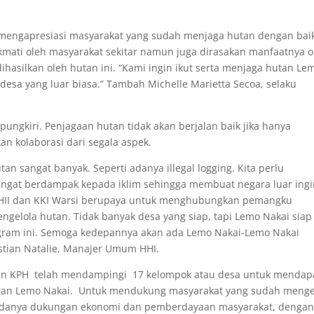
engapresiasi masyarakat yang sudah menjaga hutan dengan baik
ikmati oleh masyarakat sekitar namun juga dirasakan manfaatnya o
hasilkan oleh hutan ini. “Kami ingin ikut serta menjaga hutan Le
 desa yang luar biasa.” Tambah Michelle Marietta Secoa, selaku
ungkiri. Penjagaan hutan tidak akan berjalan baik jika hanya
an kolaborasi dari segala aspek.
 sangat banyak. Seperti adanya illegal logging. Kita perlu
ngat berdampak kepada iklim sehingga membuat negara luar ing
i HII dan KKI Warsi berupaya untuk menghubungkan pemangku
ngelola hutan. Tidak banyak desa yang siap, tapi Lemo Nakai siap
gram ini. Semoga kedepannya akan ada Lemo Nakai-Lemo Nakai
istian Natalie, Manajer Umum HHI.
gan KPH telah mendampingi 17 kelompok atau desa untuk mendap
 hutan Lemo Nakai. Untuk mendukung masyarakat yang sudah menge
 adanya dukungan ekonomi dan pemberdayaan masyarakat, denga