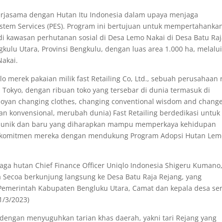
kerjasama dengan Hutan Itu Indonesia dalam upaya menjaga
ystem Services (PES). Program ini bertujuan untuk mempertahanka
di kawasan perhutanan sosial di Desa Lemo Nakai di Desa Batu Ra
kulu Utara, Provinsi Bengkulu, dengan luas area 1.000 ha, melalu
akai.
o merek pakaian milik fast Retailing Co, Ltd., sebuah perusahaan r
 Tokyo, dengan ribuan toko yang tersebar di dunia termasuk di
yan changing clothes, changing conventional wisdom and change
 konvensional, merubah dunia) Fast Retailing berdedikasi untuk
ai unik dan baru yang diharapkan mampu memperkaya kehidupan
 komitmen mereka dengan mendukung Program Adopsi Hutan Lem
a hutan Chief Finance Officer Uniqlo Indonesia Shigeru Kumano
ta Secoa berkunjung langsung ke Desa Batu Raja Rejang, yang
 Pemerintah Kabupaten Bengluku Utara, Camat dan kepala desa se
1/3/2023)
 dengan menyuguhkan tarian khas daerah, yakni tari Rejang yang