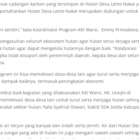
suk cadangan karbon yang tersimpan di Hutan Desa Lemo Nakai 
empertahankan Hutan Desa Lemo Nakai merupakan dukungan untuk
 sendiri,” kata Koordinator Program KKI Warsi, Emmy Primadona
engasuhan seluruh ekosistem hutan agar hutan terus terjaga ser
 hutan agar dapat mengelola hutannya dengan baik. “Kolaborasi
 jika tidak disuport oleh pemerintah daerah, kepala desa dan selu
na.
ram ini bisa memotivasi desa-desa lain agar turut serta menjaga
n dampak baiknya, termasuk peningkatan ekonomi.
ut baik kegiatan yang dilaksanakan KKI Warsi, HII, Uniqlo di
 memotivasi desa-desa lain untuk turut serta menjaga hutan sehin
akat sekitar hutan,”kata Syafrial Oswari, Kabid SDA Setda Kabup
 air terjun yang banyak dan indah serta jernih. Air dari Hutan De
ma sungai yang ada di hutan ini juga mengairi sawah-sawah sehin