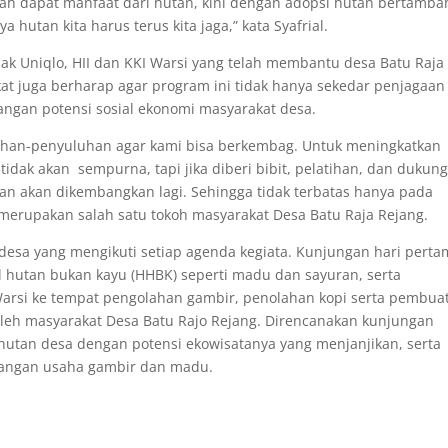
 sudah dapat manfaat dari hutan, kini dengan adopsi hutan bertamba
 hutan kita harus terus kita jaga,” kata Syafrial.
ak Uniqlo, HII dan KKI Warsi yang telah membantu desa Batu Raja
t juga berharap agar program ini tidak hanya sekedar penjagaan
angan potensi sosial ekonomi masyarakat desa.
luhan-penyuluhan agar kami bisa berkembag. Untuk meningkatkan
 tidak akan sempurna, tapi jika diberi bibit, pelatihan, dan dukun
an akan dikembangkan lagi. Sehingga tidak terbatas hanya pada
 merupakan salah satu tokoh masyarakat Desa Batu Raja Rejang.
 desa yang mengikuti setiap agenda kegiata. Kunjungan hari pert
il hutan bukan kayu (HHBK) seperti madu dan sayuran, serta
 Warsi ke tempat pengolahan gambir, penolahan kopi serta pembua
oleh masyarakat Desa Batu Rajo Rejang. Direncanakan kunjungan
utan desa dengan potensi ekowisatanya yang menjanjikan, serta
bangan usaha gambir dan madu.