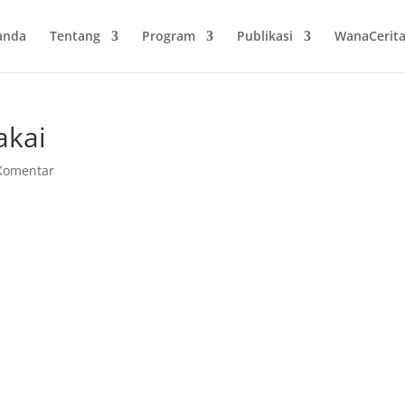
anda
Tentang
Program
Publikasi
WanaCerit
akai
Komentar