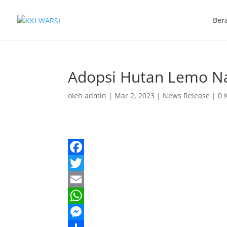
Ber
Adopsi Hutan Lemo N
oleh
admin
|
Mar 2, 2023
|
News Release
|
0 
F
a
T
c
w
E
e
i
m
W