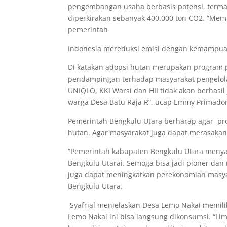
pengembangan usaha berbasis potensi, terma
diperkirakan sebanyak 400.000 ton CO2. “M
pemerintah
Indonesia mereduksi emisi dengan kemampuan
Di katakan adopsi hutan merupakan program p
pendampingan terhadap masyarakat pengelola
UNIQLO, KKI Warsi dan HII tidak akan berhasil
warga Desa Batu Raja R”, ucap Emmy Primado
Pemerintah Bengkulu Utara berharap agar prog
hutan. Agar masyarakat juga dapat merasaka
“Pemerintah kabupaten Bengkulu Utara menyamb
Bengkulu Utarai. Semoga bisa jadi pioner dan
juga dapat meningkatkan perekonomian masyar
Bengkulu Utara.
Syafrial menjelaskan Desa Lemo Nakai memiliki
Lemo Nakai ini bisa langsung dikonsumsi. “Li