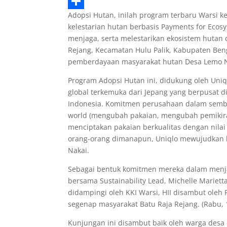
b
t
a
h
M
Adopsi Hutan, inilah program terbaru Warsi 
o
t
i
a
e
S
kelestarian hutan berbasis Payments for Ecos
o
e
l
t
s
h
menjaga, serta melestarikan ekosistem hutan 
k
r
s
s
a
Rejang, Kecamatan Hulu Palik, Kabupaten Beng
pemberdayaan masyarakat hutan Desa Lemo N
A
e
r
Program Adopsi Hutan ini, didukung oleh Uniql
p
n
e
global terkemuka dari Jepang yang berpusat di
p
g
Indonesia. Komitmen perusahaan dalam sembo
e
world (mengubah pakaian, mengubah pemikiran
menciptakan pakaian berkualitas dengan nil
r
orang-orang dimanapun, Uniqlo mewujudkan
Nakai.
Sebagai bentuk komitmen mereka dalam menjag
bersama Sustainability Lead, Michelle Mariet
didampingi oleh KKI Warsi, HII disambut oleh
segenap masyarakat Batu Raja Rejang. (Rabu, 
Kunjungan ini disambut baik oleh warga desa