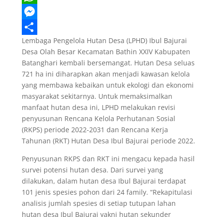
e
i
m
W
b
t
a
h
M
Lembaga Pengelola Hutan Desa (LPHD) Ibul Bajurai
o
t
i
a
e
S
Desa Olah Besar Kecamatan Bathin XXIV Kabupaten
o
e
l
t
s
h
Batanghari kembali bersemangat. Hutan Desa seluas
k
r
s
s
a
721 ha ini diharapkan akan menjadi kawasan kelola
yang membawa kebaikan untuk ekologi dan ekonomi
A
e
r
masyarakat sekitarnya. Untuk memaksimalkan
p
n
e
manfaat hutan desa ini, LPHD melakukan revisi
penyusunan Rencana Kelola Perhutanan Sosial
p
g
(RKPS) periode 2022-2031 dan Rencana Kerja
e
Tahunan (RKT) Hutan Desa Ibul Bajurai periode 2022.
r
Penyusunan RKPS dan RKT ini mengacu kepada hasil
survei potensi hutan desa. Dari survei yang
dilakukan, dalam hutan desa Ibul Bajurai terdapat
101 jenis spesies pohon dari 24 family. “Rekapitulasi
analisis jumlah spesies di setiap tutupan lahan
hutan desa Ibul Bajurai yakni hutan sekunder