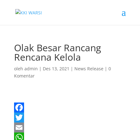
Olak Besar Rancang
Rencana Kelola
oleh
admin
|
Des 13, 2021
|
News Release
|
0
Komentar
F
a
T
c
w
E