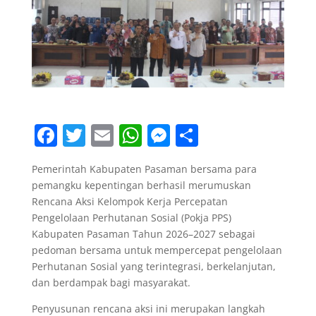
F
T
E
W
M
S
a
w
m
h
e
h
Pemerintah Kabupaten Pasaman bersama para
c
itt
ai
at
ss
ar
pemangku kepentingan berhasil merumuskan
e
er
l
s
e
e
Rencana Aksi Kelompok Kerja Percepatan
b
A
n
Pengelolaan Perhutanan Sosial (Pokja PPS)
Kabupaten Pasaman Tahun 2026–2027 sebagai
o
p
g
pedoman bersama untuk mempercepat pengelolaan
o
p
er
Perhutanan Sosial yang terintegrasi, berkelanjutan,
dan berdampak bagi masyarakat.
k
Penyusunan rencana aksi ini merupakan langkah